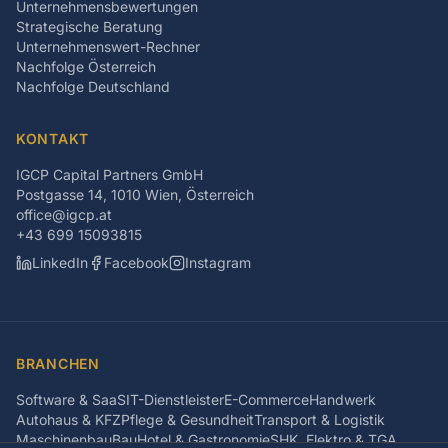
Unternehmensbewertungen
Strategische Beratung
Unternehmenswert-Rechner
Nachfolge Österreich
Nachfolge Deutschland
KONTAKT
IGCP Capital Partners GmbH
Postgasse 14, 1010 Wien, Österreich
office@igcp.at
+43 699 15093815
LinkedIn
Facebook
Instagram
BRANCHEN
Software & SaaS
IT-Dienstleister
E-Commerce
Handwerk
Autohaus & KFZ
Pflege & Gesundheit
Transport & Logistik
Maschinenbau
Bau
Hotel & Gastronomie
SHK, Elektro & TGA