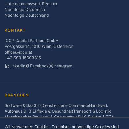
Unternehmenswert-Rechner
Nachfolge Österreich
Nachfolge Deutschland
KONTAKT
IGCP Capital Partners GmbH
Postgasse 14, 1010 Wien, Österreich
office@igcp.at
+43 699 15093815
LinkedIn
Facebook
Instagram
BRANCHEN
Software & SaaS
IT-Dienstleister
E-Commerce
Handwerk
Autohaus & KFZ
Pflege & Gesundheit
Transport & Logistik
Maschinenbau
Bau
Hotel & Gastronomie
SHK, Elektro & TGA
Automotive
Immobilienwirtschaft
CAFM-Software
Steuerkanzlei
Wir verwenden Cookies. Technisch notwendige Cookies sind
Medizintechnik
KI & Cybersecurity
Energie & GreenTech