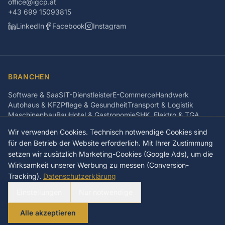
office@igcp.at
+43 699 15093815
LinkedIn
Facebook
Instagram
BRANCHEN
Software & SaaS
IT-Dienstleister
E-Commerce
Handwerk
Autohaus & KFZ
Pflege & Gesundheit
Transport & Logistik
Maschinenbau
Bau
Hotel & Gastronomie
SHK, Elektro & TGA
Automotive
Immobilienwirtschaft
CAFM-Software
Steuerkanzlei
Wir verwenden Cookies. Technisch notwendige Cookies sind
Medizintechnik
KI & Cybersecurity
Energie & GreenTech
für den Betrieb der Website erforderlich. Mit Ihrer Zustimmung
Agenturen
Personaldienstleistung
Gebäudedienste
Großhandel
setzen wir zusätzlich Marketing-Cookies (Google Ads), um die
Lebensmittelproduktion
Verpackung & Druck
Wirksamkeit unserer Werbung zu messen (Conversion-
Entsorgung & Recycling
Ingenieurbüro
Sanierung
Tiermedizin
Kunststoffverarbeitung
Elektronikfertigung
Alle Branchen
Tracking).
Datenschutzerklärung
Einstellungen
Nur notwendige
©
2026
IGCP Capital Partners GmbH
Alle akzeptieren
Impressum
Datenschutz