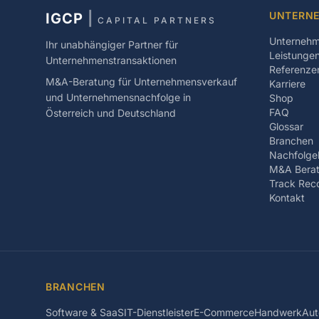
UNTERN
IGCP
|
CAPITAL PARTNERS
Unterneh
Ihr unabhängiger Partner für
Leistunge
Unternehmenstransaktionen
Referenze
M&A-Beratung für Unternehmensverkauf
Karriere
und Unternehmensnachfolge in
Shop
FAQ
Österreich und Deutschland
Glossar
Branchen
Nachfolge
M&A Berat
Track Rec
Kontakt
BRANCHEN
Software & SaaS
IT-Dienstleister
E-Commerce
Handwerk
Aut