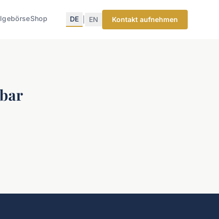
lgebörse
Shop
DE
|
EN
Kontakt aufnehmen
gbar