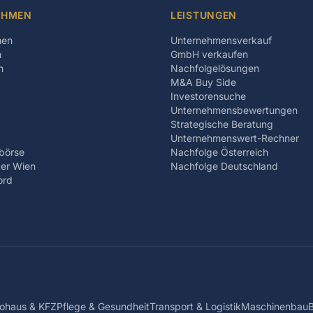
EHMEN
LEISTUNGEN
men
Unternehmensverkauf
n
GmbH verkaufen
n
Nachfolgelösungen
M&A Buy Side
Investorensuche
Unternehmensbewertungen
Strategische Beratung
Unternehmenswert-Rechner
börse
Nachfolge Österreich
er Wien
Nachfolge Deutschland
ord
ohaus & KFZ
Pflege & Gesundheit
Transport & Logistik
Maschinenbau