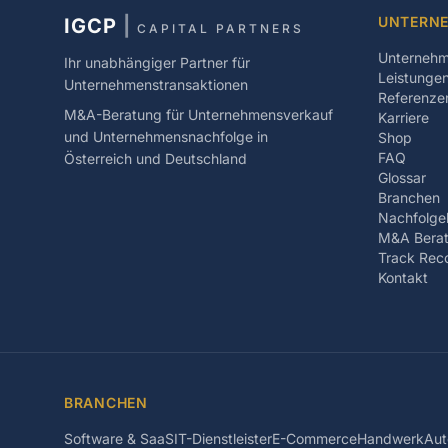
UNTERN
IGCP
|
CAPITAL PARTNERS
Unterneh
Ihr unabhängiger Partner für
Leistunge
Unternehmenstransaktionen
Referenze
M&A-Beratung für Unternehmensverkauf
Karriere
und Unternehmensnachfolge in
Shop
FAQ
Österreich und Deutschland
Glossar
Branchen
Nachfolge
M&A Berat
Track Rec
Kontakt
BRANCHEN
Software & SaaS
IT-Dienstleister
E-Commerce
Handwerk
Aut