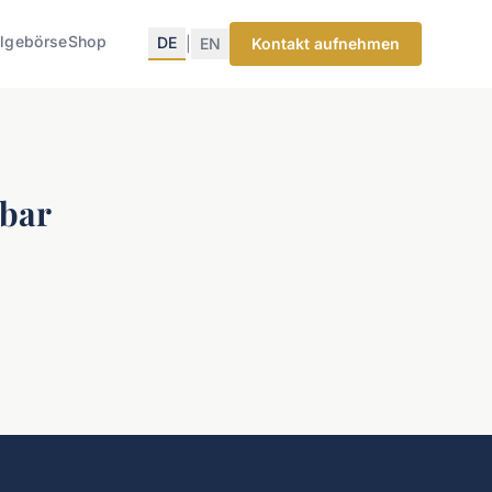
lgebörse
Shop
DE
|
EN
Kontakt aufnehmen
gbar