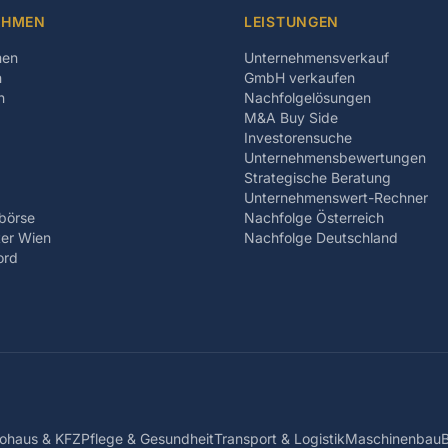
EHMEN
LEISTUNGEN
men
Unternehmensverkauf
n
GmbH verkaufen
n
Nachfolgelösungen
M&A Buy Side
Investorensuche
Unternehmensbewertungen
Strategische Beratung
Unternehmenswert-Rechner
börse
Nachfolge Österreich
er Wien
Nachfolge Deutschland
ord
ohaus & KFZ
Pflege & Gesundheit
Transport & Logistik
Maschinenbau