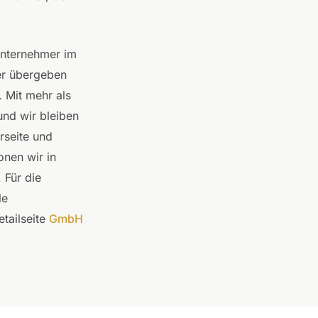
Unternehmer im
er übergeben
 Mit mehr als
und wir bleiben
rseite und
onen wir in
. Für die
le
tailseite
GmbH