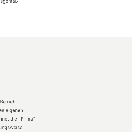
ngsgemäß
Betrieb
es eigenen
net die „Firma"
hungsweise