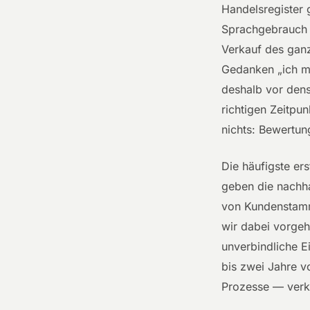
Handelsregister 
Sprachgebrauch d
Verkauf des gan
Gedanken „ich mö
deshalb vor den
richtigen Zeitpu
nichts: Bewertun
Die häufigste er
geben die nachha
von Kundenstamm 
wir dabei vorgeh
unverbindliche E
bis zwei Jahre v
Prozesse — verk