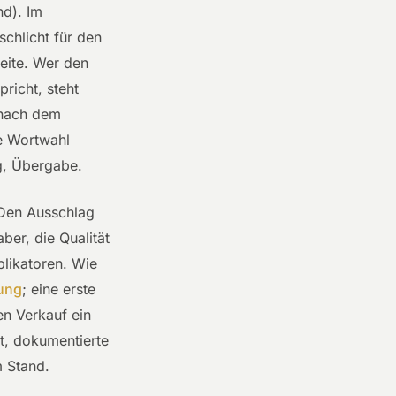
nd). Im
chlicht für den
eite. Wer den
richt, steht
 nach dem
ie Wortwahl
g, Übergabe.
? Den Ausschlag
ber, die Qualität
likatoren. Wie
ung
; eine erste
en Verkauf ein
t, dokumentierte
 Stand.