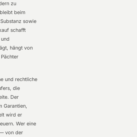
dern zu
bleibt beim
e Substanz sowie
auf schafft
o und
ägt, hängt von
 Pächter
e und rechtliche
fers, die
ite. Der
m Garantien,
lt wird er
euern. Wer eine
 — von der