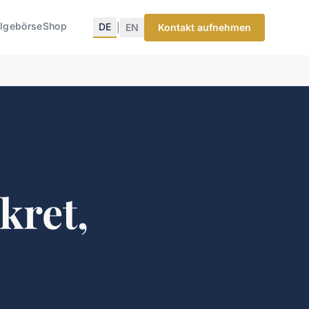
lgebörse
Shop
DE
|
EN
Kontakt aufnehmen
kret,