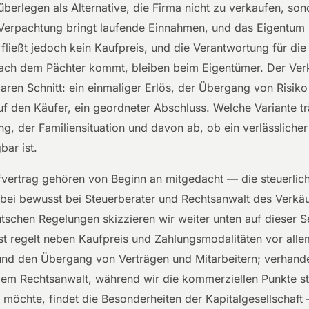
berlegen als Alternative, die Firma nicht zu verkaufen, son
Verpachtung bringt laufende Einnahmen, und das Eigentum 
fließt jedoch kein Kaufpreis, und die Verantwortung für di
ach dem Pächter kommt, bleiben beim Eigentümer. Der Verk
aren Schnitt: ein einmaliger Erlös, der Übergang von Risik
f den Käufer, ein geordneter Abschluss. Welche Variante tr
g, der Familiensituation und davon ab, ob ein verlässlicher
bar ist.
vertrag gehören von Beginn an mitgedacht — die steuerlich
abei bewusst bei Steuerberater und Rechtsanwalt des Verkäu
tschen Regelungen skizzieren wir weiter unten auf dieser Se
st regelt neben Kaufpreis und Zahlungsmodalitäten vor alle
nd den Übergang von Verträgen und Mitarbeitern; verhande
em Rechtsanwalt, während wir die kommerziellen Punkte st
öchte, findet die Besonderheiten der Kapitalgesellschaft