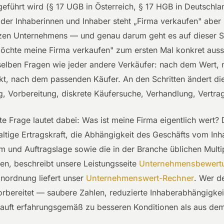
geführt wird (§ 17 UGB in Österreich, § 17 HGB in Deutschla
er Inhaberinnen und Inhaber steht „Firma verkaufen" aber s
zen Unternehmens — und genau darum geht es auf dieser S
chte meine Firma verkaufen" zum ersten Mal konkret aussp
selben Fragen wie jeder andere Verkäufer: nach dem Wert,
nkt, nach dem passenden Käufer. An den Schritten ändert d
g, Vorbereitung, diskrete Käufersuche, Verhandlung, Vertra
ste Frage lautet dabei: Was ist meine Firma eigentlich wert
ltige Ertragskraft, die Abhängigkeit des Geschäfts vom Inha
und Auftragslage sowie die in der Branche üblichen Multip
en, beschreibt unsere Leistungsseite
Unternehmensbewert
inordnung liefert unser
Unternehmenswert-Rechner
. Wer d
orbereitet — saubere Zahlen, reduzierte Inhaberabhängigkei
auft erfahrungsgemäß zu besseren Konditionen als aus dem