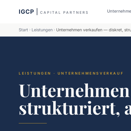
IGCP
|
Unternehm
CAPITAL PARTNERS
Start
Leistungen
Unternehmen verkaufen — diskret, stru
LEISTUNGEN · UNTERNEHMENSVERKAUF
Unternehmen 
strukturiert,