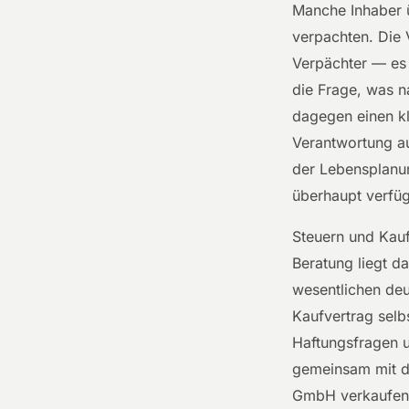
Manche Inhaber ü
verpachten. Die 
Verpächter — es 
die Frage, was n
dagegen einen kl
Verantwortung au
der Lebensplanun
überhaupt verfüg
Steuern und Kauf
Beratung liegt d
wesentlichen deu
Kaufvertrag selb
Haftungsfragen u
gemeinsam mit d
GmbH verkaufen m